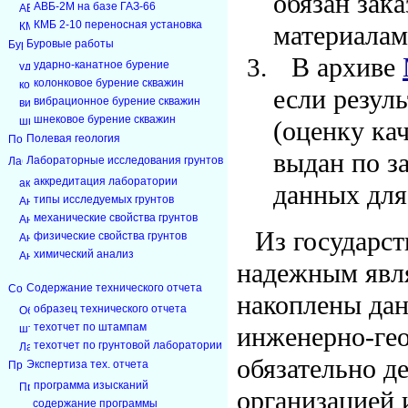
обязан зак
АВБ-2М на базе ГАЗ-66
КМБ 2-10 переносная установка
материалам
Буровые работы
В архиве
ударно-канатное бурение
колонковое бурение скважин
если резул
вибрационное бурение скважин
шнековое бурение скважин
(оценку ка
Полевая геология
выдан по за
Лабораторные исследования грунтов
аккредитация лаборатории
данных для
типы исследуемых грунтов
механические свойства грунтов
Из государс
физические свойства грунтов
химический анализ
надежным явля
Содержание технического отчета
накоплены дан
образец технического отчета
техотчет по штампам
инженерно-гео
техотчет по грунтовой лаборатории
обязательно д
Экспертиза тех. отчета
программа изысканий
организацией 
содержание программы